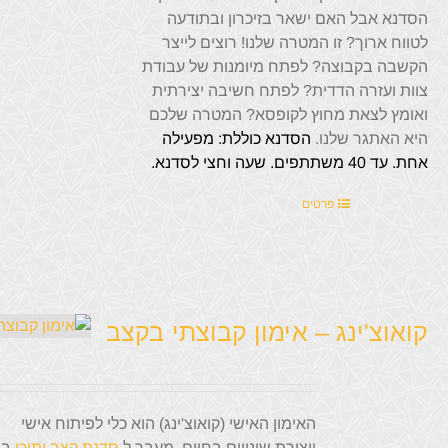
הסדנא אבל האם ישאר בזיכרון ובתודעה
לטווח ארוך? זו המטרה שלנו! רוצים לייצר
הקשבה בקבוצה? לפתח מיומנות של עבודת
צוות ועזרה הדדית? לפתח חשיבה יצירתית
ואומץ לצאת מחוץ לקופסא? המטרה שלכם
היא האתגר שלנו.
הסדנא כוללת:
מפעילה
אחת.
עד 40 משתתפים.
שעה וחצי לסדנא.
פרטים
קואוצ'ינג – אימון קבוצתי בקצב
האימון האישי (קואוצ'ינג) הוא כלי לפיתוח אישי
ויצירת שינויים בחיים. מעבר ל
סדנת קצב ותוכן
בה