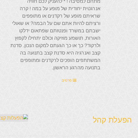
מתחם למסיבה ! * להעניק לכם חוויה
אנרגטית יחודית של מופע על במה ! קרה
שראיתם מופע של רקדנים או מתופפים
ורציתם להיות אתם שם על הבמה? או שאולי
ישבתם במשרד ופנטזתם שפתאום ידלקו
האורות, תושמע מוזיקה וכולם יתחילו לקפוץ
ולרקוד? כך או כך הגעתם למקום הנכון. סדנת
קצב ואנרגיה היא סדנת קצב בתנועה בה
המשתתפים הופכים לרקדנים ומתופפים
בתנועה מהרגע הראשון.
פרטים
הפעלת קהל