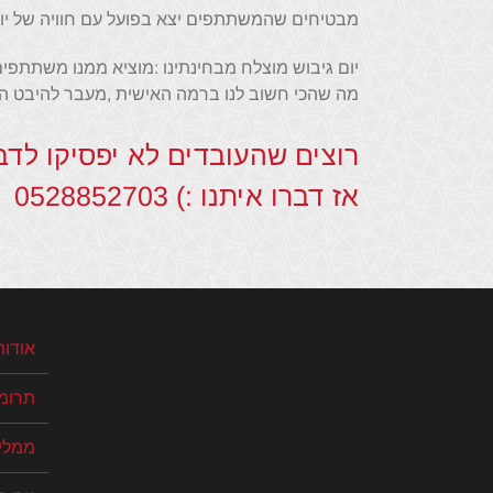
מבטיחים שהמשתתפים יצא בפועל עם חוויה של יום
יום גיבוש מוצלח מבחינתינו :מוציא ממנו משתתפים
מה שהכי חשוב לנו ברמה האישית ,מעבר להיבט האר
רוצים שהעובדים לא יפסיקו לדב
אז דברו איתנו :) 0528852703
אודות
תרומ
ממלי