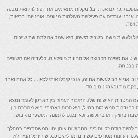
כמו ספן ותיק שיודע להתאים את המפרשים לרוח הנושבת ,כך גם אנחנו ב3 מקלות מתאימים את הפעילות ואת מבנה
חנו עובדים עם פעילויות מעולמות מגוונים: אומנויות, בריאות,
ועוד.
פעול ולעשות משהו בשביל מישהו, היא שמביאה לתחושת שייכות
שיט את ספינת הקבוצה אל מחוזות מופלאים. בלעדיה אנו חשופים
ה בבטחה.
ו כי אני אוהב לעשות את זה, או כי קיבלו אותי לכאן… כל אחת ואחד
בקבוצות ובארגונים ביחד.
ם המטרות האישיות שלו. החיבור העמוק בין הארגון לעובד נמצא
 בהגדרות המשימות במייל, היא הכוח האמיתי. היא מחברת בין
שבת בחוזקה או בחולשה, וכאן נכנס לתמונה המושג יום גיבוש.
ב להיות קודם כל יום כיף. התחושות אותן יחוו המשתתפים במהלך
. רעיונות מטורפים עשירים ומדליקים ככל שיהיו על הנייר לא